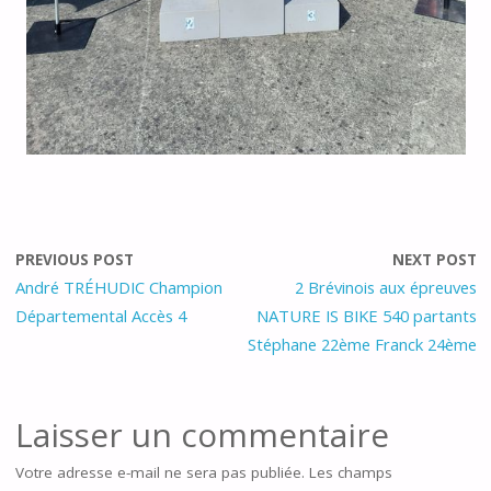
PREVIOUS POST
NEXT POST
André TRÉHUDIC Champion
2 Brévinois aux épreuves
Départemental Accès 4
NATURE IS BIKE 540 partants
Stéphane 22ème Franck 24ème
Laisser un commentaire
Votre adresse e-mail ne sera pas publiée.
Les champs