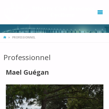
ATHL
CLUB
BRÉV
CYCL
PROFESSIONNEL
Professionnel
Mael Guégan